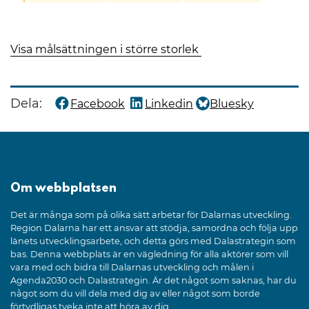
Visa målsättningen i större storlek
Dela:
Facebook
Linkedin
Bluesky
Dela denna sida på
Dela denna sida på
Dela denna sida på
Om webbplatsen
Det är många som på olika sätt arbetar för Dalarnas utveckling.
Region Dalarna har ett ansvar att stödja, samordna och följa upp
länets utvecklingsarbete, och detta görs med Dalastrategin som
bas. Denna webbplats är en vägledning för alla aktörer som vill
vara med och bidra till Dalarnas utveckling och målen i
Agenda2030 och Dalastrategin. Är det något som saknas, har du
något som du vill dela med dig av eller något som borde
förtydligas tveka inte att höra av dig.