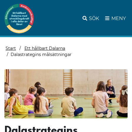
SÖK
MENY
Start
Ett hållbart Dalarna
Dalastrategins målsättningar
Dalastrategins