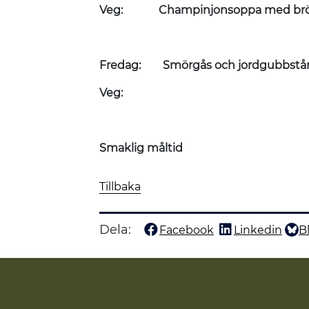
Veg: Champinjonsoppa med bröd
Fredag: Smörgås och jordgubbstår
Veg:
Smaklig måltid
Tillbaka
Dela:
Facebook
Linkedin
B
Dela denna sida på
Dela denna sida
Dela