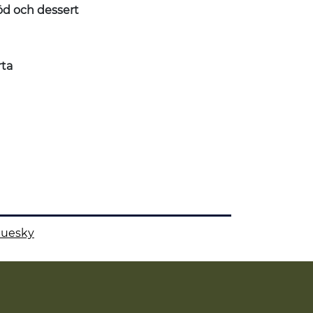
 och dessert
ta
luesky
 på
 denna sida på