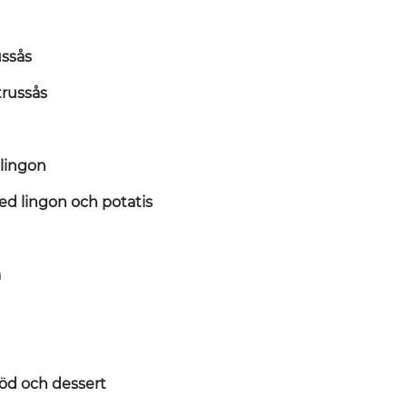
ssås
russås
lingon
lingon och potatis
a
d och dessert