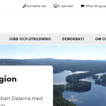
Kontakta oss
E-tjänster
Other langua
JOBB OCH UTBILDNING
DEMOKRATI
OM O
gion
llbart Dalarna med
ar.