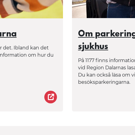
arna
Om parkering 
sjukhus
 det. Ibland kan det
 information om hur du
På 1177 finns informat
vid Region Dalarnas lasa
Du kan också läsa om vil
besöksparkeringarna.
Så söker du vårt i Dalarna.