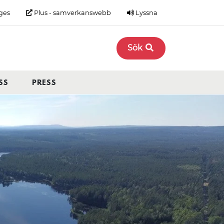
ges
Plus - samverkanswebb
Lyssna
Sök
SS
PRESS