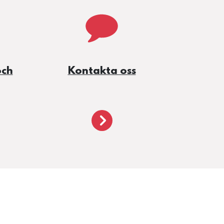
och
Kontakta oss
/bidrag-och-stipendier/
/om-oss/kontakta-oss/