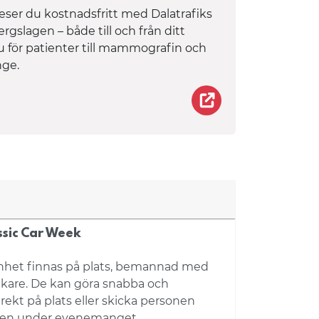
eser du kostnadsfritt med Dalatrafiks
rgslagen – både till och från ditt
nu för patienter till mammografin och
nge.
-oss/
Så här köper du bi
sic Car Week
nhet finnas på plats, bemannad med
äkare. De kan göra snabba och
ekt på plats eller skicka personen
rden under evenemanget.