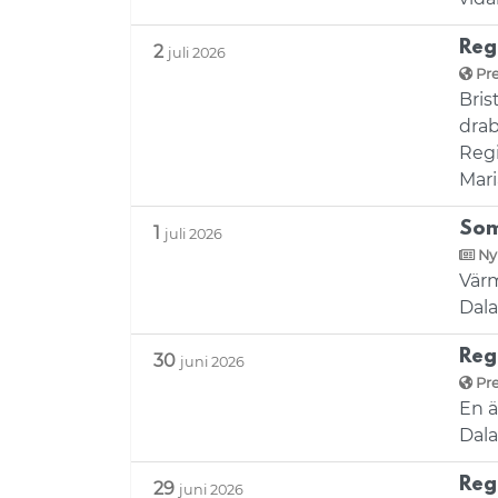
Reg
2
juli 2026
Pr
Bris
drab
Regi
Mari
Som
1
juli 2026
Ny
Värm
Dala
Reg
30
juni 2026
Pr
En ä
Dala
Reg
29
juni 2026