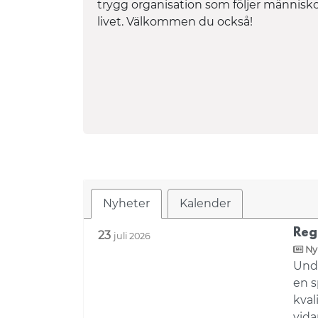
trygg organisation som följer männis
livet. Välkommen du också!
Nyheter
Kalender
Reg
23
juli 2026
Ny
Unde
en s
kval
vida