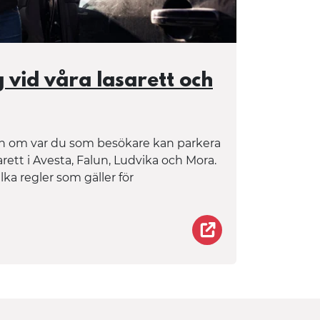
vid våra lasarett och
ion om var du som besökare kan parkera
rett i Avesta, Falun, Ludvika och Mora.
ka regler som gäller för
Om besöksparkerin