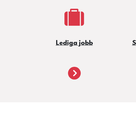
Lediga jobb
S
/jobb-och-utbildning/l