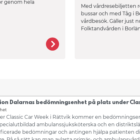
kor genom hela
Med vårdresebiljetten r
bussar och med Tåg i Be
vårdbesök. Gäller just 
Folktandvården i Borlä
/jobb-och-utbildning/jobba-med
ion Dalarnas bedömningsenhet på plats under Clas
het
r Classic Car Week i Rättvik kommer en bedömningse
pecialutbildad ambulanssjuksköterska och en distriktsl
ificerade bedömningar och antingen hjälpa patienten dir
re. På så sätt kan man avlasta primär- och ambulansvå