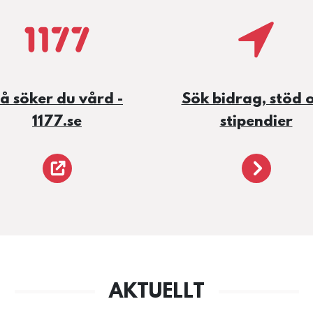
å söker du vård -
Sök bidrag, stöd 
1177.se
stipendier
ediga-jobb/
https://www.1177.se/Dalarna/
/om-oss
AKTUELLT