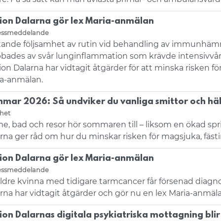
ion Dalarna gör lex Maria-anmälan
essmeddelande
tande följsamhet av rutin vid behandling av immunhäm
bades av svår lunginflammation som krävde intensivvård
on Dalarna har vidtagit åtgärder för att minska risken f
a-anmälan.
mar 2026: Så undviker du vanliga smittor och häl
het
e, bad och resor hör sommaren till – liksom en ökad sp
rna ger råd om hur du minskar risken för magsjuka, fäs
ion Dalarna gör lex Maria-anmälan
essmeddelande
ldre kvinna med tidigare tarmcancer får försenad diagn
rna har vidtagit åtgärder och gör nu en lex Maria-anmäla
ion Dalarnas digitala psykiatriska mottagning bl