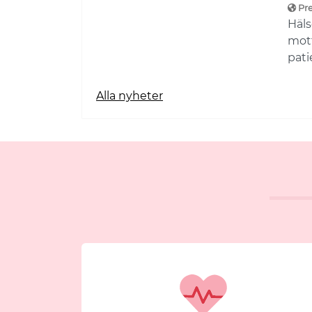
Pr
Häls
mott
pati
Alla nyheter