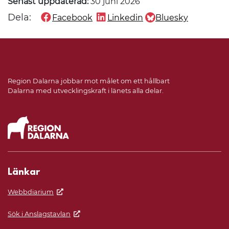
Senast uppdaterad:
30 juni 2026
Dela:
Facebook
Linkedin
Bluesky
Dela denna sida på
Dela denna sida på
Dela denna sida på
Region Dalarna jobbar mot målet om ett hållbart
Dalarna med utvecklingskraft i länets alla delar.
Länkar
Webbdiarium
Sök i Anslagstavlan