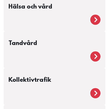
Hälsa och vård
Häls
Tandvård
Tan
Kollektivtrafik
Koll