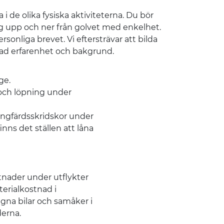
 i de olika fysiska aktiviteterna. Du bör
g upp och ner från golvet med enkelhet.
rsonliga brevet. Vi eftersträvar att bilda
ad erfarenhet och bakgrund.
ge.
 och löpning under
ångfärdsskridskor under
nns det ställen att låna
tnader under utflykter
erialkostnad i
egna bilar och samåker i
erna.