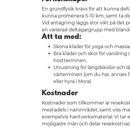
En grundfysik krävs för att kunna delta
kunna promenera 5-10 km, samt ta di
Vid antagning läggs stor vikt på det pe
en varierad deltagargrupp med bland
Att ta med:
Sköna kläder för yoga och massa
Bra kläder och skor för vandring
höstterminen.
Utrustning för längdskidor och l
vårterminen (om du har, annars fi
eller hyra i Mora)
Kostnader
Kostnader som tillkommer är
resekos
mestadels i närområdet, samt viss mat
exempelvis hantverksmaterial. Vi tar 
möjligaste mån och delar resekostnad