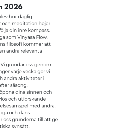
en 2026
lev hur daglig
r och meditation höjer
 följa din inre kompass.
ga som Vinyasa Flow,
s filosofi kommer att
ven andra relevanta
. Vi grundar oss genom
nger varje vecka gör vi
h andra aktiviteter i
fter säsong.
 öppna dina sinnen och
avlös och utforskande
rörelsesamspel med andra.
oga och dans.
lär oss grunderna till att ge
iska synsätt.