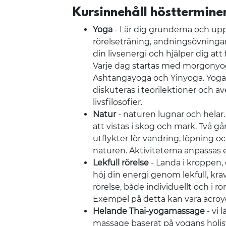
Kursinnehåll hösttermin
Yoga
- Lär dig grunderna och upp
rörelseträning, andningsövninga
din livsenergi och hjälper dig att
Varje dag startas med morgonyo
Ashtangayoga och Yinyoga. Yogan
diskuteras i teorilektioner och ä
livsfilosofier.
Natur
- naturen lugnar och helar
att vistas i skog och mark. Två gå
utflykter för vandring, löpning oc
naturen. Aktiviteterna anpassas e
Lekfull rörelse
- Landa i kroppen,
höj din energi genom lekfull, kr
rörelse, både individuellt och i 
Exempel på detta kan vara acroy
Helande Thai-yogamassage
- vi 
massage baserat på yogans holist