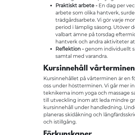
Praktiskt arbete -
En dag per veck
arbete som olika hantverk, surd
trädgårdsarbete. Vi gör varje mo
period i lämplig säsong. Utöver
valbart ämne på torsdag eftermi
hantverk och andra aktiviteter att
Reflektion -
genom individuellt s
samtal med varandra.
Kursinnehåll vårtermine
Kursinnehållet på vårterminen är en fö
oss under höstterminen. Vi går mer in 
teknikerna inom yoga och massage sa
till utveckling inom att leda mindre g
kursinnehåll under handledning. Un
planeras skidåkning och långfärdsskr
och istillgång.
Förkunskaper