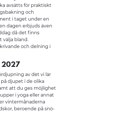
a avsätts för praktiskt
egsbakning och
ment i taget under en
 den dagen erbjuds även
ddag då det finns
 välja bland.
krivande och delning i
n 2027
rdjupning av det vi lär
på djupet i de olika
mt att du ges möjlighet
rupper i yoga eller annat
der vintermånaderna
idskor, beroende på snö-