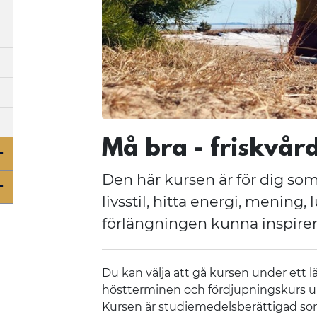
Må bra - friskvår
Den här kursen är för dig som
Öppna undermeny för Sommarkurser 2026
livsstil, hitta energi, mening, 
Öppna undermeny för Korta kurser
förlängningen kunna inspirer
Du kan välja att gå kursen under ett 
höstterminen och fördjupningskurs u
Kursen är studiemedelsberättigad som