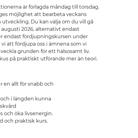
ktionerna är förlagda måndag till torsdag.
 ges möjlighet att bearbeta veckans
 utveckling.
Du kan välja om du vill gå
i augusti 2026, alternativt endast
r endast fördjupningskursen under
i att fördjupa oss i ämnena som vi
veckla grunden för ett hälsosamt liv.
us på praktiskt utförande mer än teori.
r en allt för snabb och
er och i längden kunna
iskvård
ns och öka livsenergin.
 och praktisk kurs.