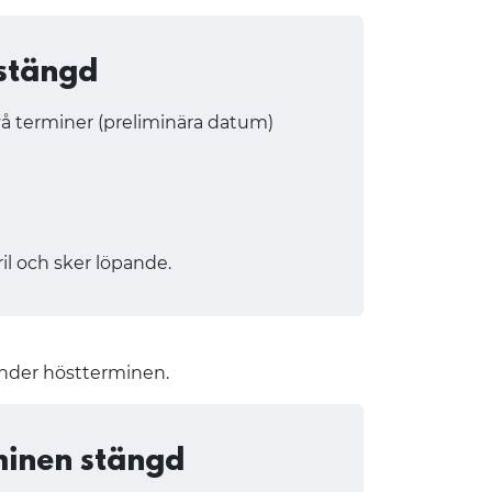
 stängd
vå terminer (preliminära datum)
il och sker löpande.
under höstterminen.
minen stängd