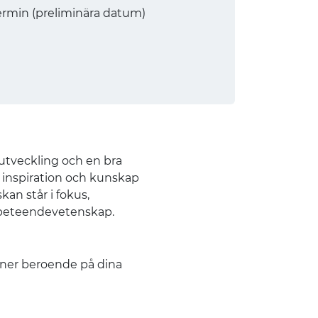
termin (preliminära datum)
 utveckling och en bra
ge inspiration och kunskap
skan står i fokus,
h beteendevetenskap.
iner beroende på dina