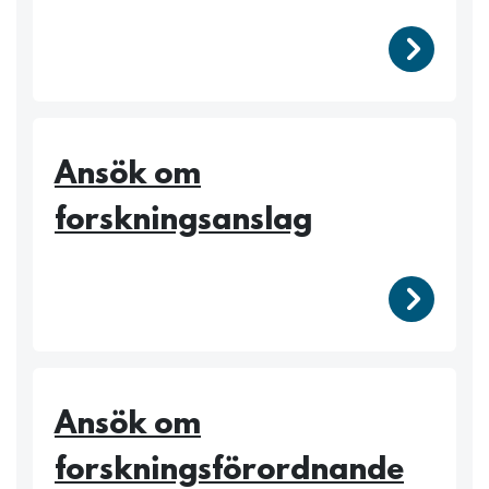
/plus/
Ansök om
forskningsanslag
/plus/
Ansök om
forskningsförordnande