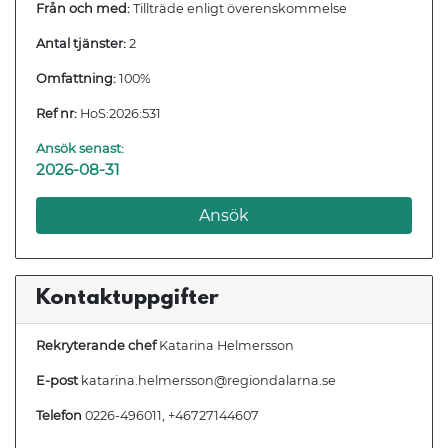
Från och med:
Tillträde enligt överenskommelse
Antal tjänster:
2
Omfattning:
100%
Ref nr:
HoS:2026:531
Ansök senast:
2026-08-31
Ansök
Kontaktuppgifter
Rekryterande chef
Katarina Helmersson
E-post
katarina.helmersson@regiondalarna.se
Telefon
0226-496011, +46727144607