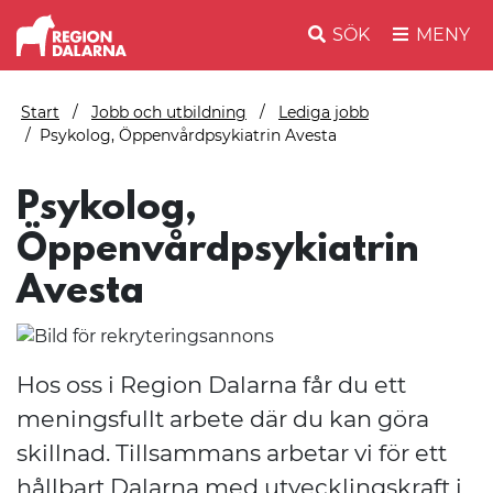
SÖK
MENY
Start
Jobb och utbildning
Lediga jobb
Psykolog, Öppenvårdpsykiatrin Avesta
Psykolog,
Öppenvårdpsykiatrin
Avesta
Hos oss i Region Dalarna får du ett
meningsfullt arbete där du kan göra
skillnad. Tillsammans arbetar vi för ett
hållbart Dalarna med utvecklingskraft i