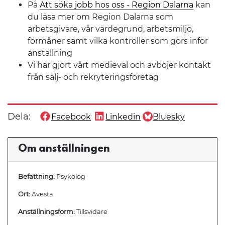
På
Att söka jobb hos oss - Region Dalarna
kan
du läsa mer om Region Dalarna som
arbetsgivare, vår värdegrund, arbetsmiljö,
förmåner samt vilka kontroller som görs inför
anställning
Vi har gjort vårt medieval och avböjer kontakt
från sälj- och rekryteringsföretag
Dela:
Facebook
Linkedin
Bluesky
Dela denna sida på
Dela denna sida på
Dela denna sida på
Om anställningen
Befattning:
Psykolog
Ort:
Avesta
Anställningsform:
Tillsvidare