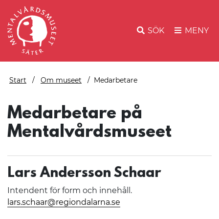
SÖK
MENY
Start
Om museet
Medarbetare
Medarbetare på
Mentalvårdsmuseet
Lars Andersson Schaar
Intendent för form och innehåll.
lars.schaar@regiondalarna.se