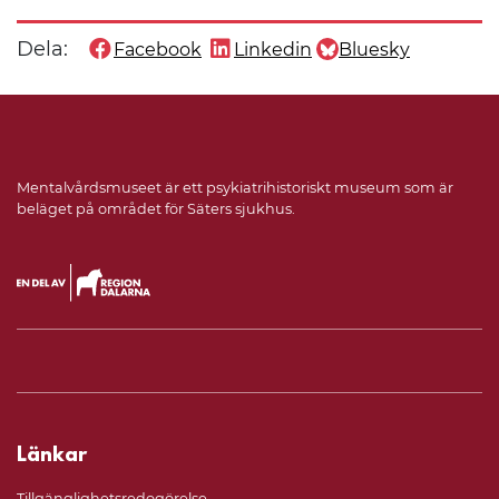
Dela:
Facebook
Linkedin
Bluesky
Dela denna sida på
Dela denna sida på
Dela denna sida på
Mentalvårdsmuseet är ett psykiatrihistoriskt museum som är
beläget på området för Säters sjukhus.
Länkar
Tillgänglighetsredogörelse