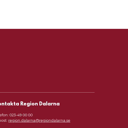
ng och praktik
ontakta Region Dalarna
efon: 023-49 00 00
post:
region.dalarna@regiondalarna.se