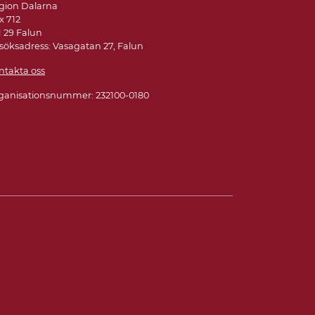
gion Dalarna
x 712
1 29 Falun
söksadress: Vasagatan 27, Falun
ntakta oss
ganisationsnummer: 232100-0180