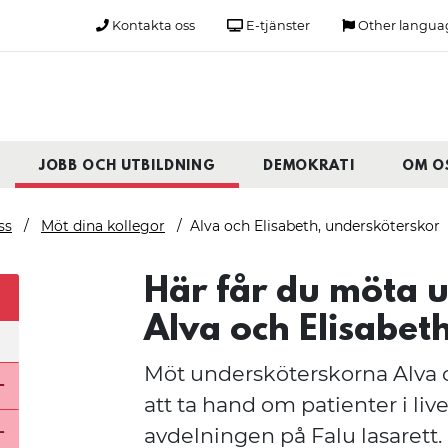
Kontakta oss
E-tjänster
Other langua
JOBB OCH UTBILDNING
DEMOKRATI
OM O
ss
Möt dina kollegor
Alva och Elisabeth, undersköterskor
Här får du möta 
Alva och Elisabet
Möt undersköterskorna Alva 
att ta hand om patienter i live
Öppna undermeny för Sommarjobb
avdelningen på Falu lasarett.
Stäng undermeny för Jobba med oss