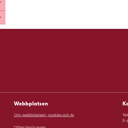
Öppna undermeny för Vårdutbildning, tjänstgöri
Öppna undermeny för International Recruitment
Webbplatsen
K
Om webbplatsen, cookies och AI
Tel
E-
Other languages