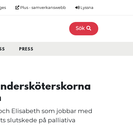
ges
Plus - samverkanswebb
Lyssna
Sök
SS
PRESS
undersköterskorna
h
och Elisabeth som jobbar med
ts slutskede på palliativa