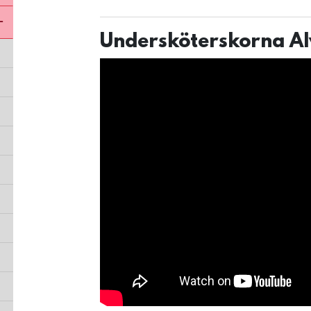
Stäng undermeny för Möt dina kollegor
Undersköterskorna Alv