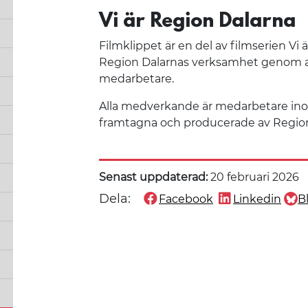
Vi är Region Dalarna
Filmklippet är en del av filmserien Vi 
Region Dalarnas verksamhet genom att 
medarbetare.
Alla medverkande är medarbetare ino
framtagna och producerade av Regio
Senast uppdaterad:
20 februari 2026
Dela:
Facebook
Linkedin
B
Dela denna sida på
Dela denna sida
Dela