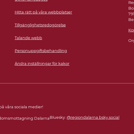
Re
Bo
Hitta rätt på våra webbplatser
79
Be
Tillgänglighetsredogörelse
Ko
Talande webb
Or
Personuppgiftsbehandling
Ändra inställningar för kakor
 på våra sociala medier!
Bluesky:
@regiondalarna.bsky.social
omsmottagning Dalarna