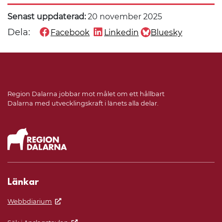
Senast uppdaterad:
20 november 2025
Dela:
Facebook
Linkedin
Bluesky
Dela denna sida på
Dela denna sida på
Dela denna sida på
Region Dalarna jobbar mot målet om ett hållbart
Dalarna med utvecklingskraft i länets alla delar.
Länkar
Webbdiarium