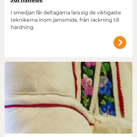
Järnsmide
I smedjan får deltagarna lära sig de viktigaste
teknikerna inom järnsmide, från räckning till
härdning.
/mal