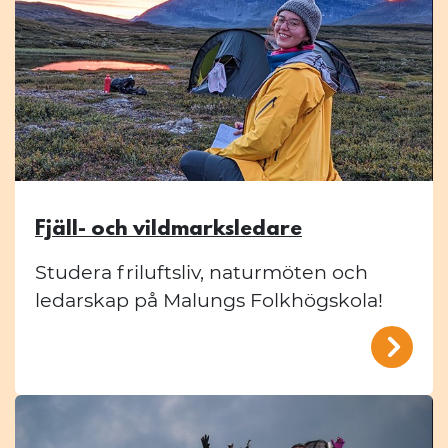
Fjäll- och vildmarksledare
Studera friluftsliv, naturmöten och
ledarskap på Malungs Folkhögskola!
/mal