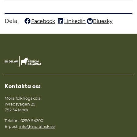
Dela:
Facebook
Linkedin
Bluesky
Dela denna sida på
Dela denna sida på
Dela denna sida på
Kontakta oss
Mora folkhögskola
Yvradsvägen 29
792 34 Mora
Telefon: 0250-94200
E-post:
info@morafhsk.se