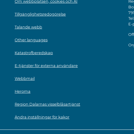
Om webbplatsen, cookies och AI
Re
Bo
79
Tillgänglighetsredogörelse
Tel
E-
Talande webb
Off
Other languages
Or
Katastrofberedskap
E-tjänster för externa användare
Webbmail
Heroma
Region Dalarnas visselblåsartjänst
Ändra inställningar för kakor