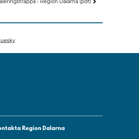
ringstrappa - Region Dalarna (pdf)
luesky
 på
 denna sida på
ontakta Region Dalarna