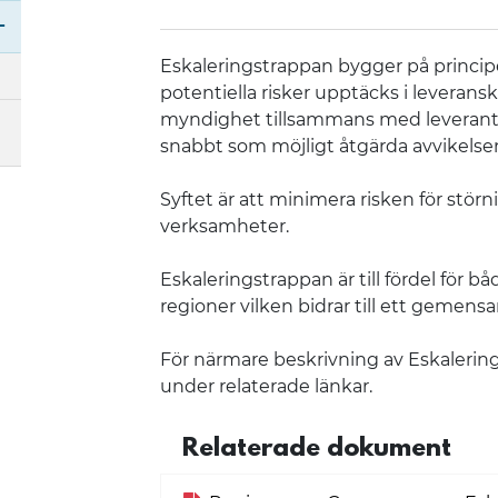
Eskaleringstrappan bygger på principe
Öppna undermeny för Välfärdsbrott och otillåte
potentiella risker upptäcks i leveran
myndighet tillsammans med leverantöre
snabbt som möjligt åtgärda avvikelsen
Syftet är att minimera risken för störn
verksamheter.
Eskaleringstrappan är till fördel för b
regioner vilken bidrar till ett gemens
För närmare beskrivning av Eskalering
under relaterade länkar.
Relaterade dokument