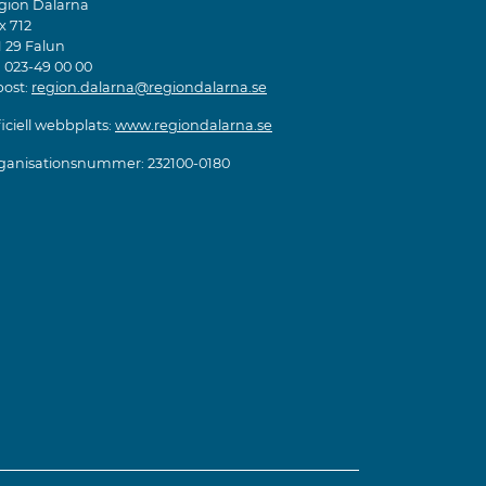
gion Dalarna
x 712
1 29 Falun
: 023-49 00 00
post:
region.dalarna@regiondalarna.se
iciell webbplats:
www.regiondalarna.se
ganisationsnummer: 232100-0180