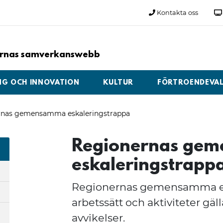
Kontakta oss
larnas samverkanswebb
NG OCH INNOVATION
KULTUR
FÖRTROENDEVA
rnas gemensamma eskaleringstrappa
Regionernas ge
eskaleringstrapp
Regionernas gemensamma esk
arbetssätt och aktiviteter gä
avvikelser.