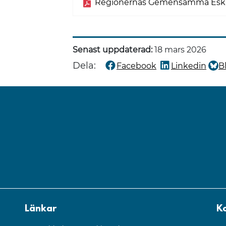
Regionernas Gemensamma Eskale
Senast uppdaterad:
18 mars 2026
Dela:
Facebook
Linkedin
B
Dela denna sida på
Dela denna sida
Dela
Länkar
K