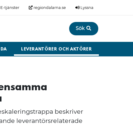
E-tjänster
regiondalarna.se
Lyssna
Sök
LDA
LEVERANTÖRER OCH AKTÖRER
mensamma
a
aleringstrappa beskriver
llande leverantörsrelaterade