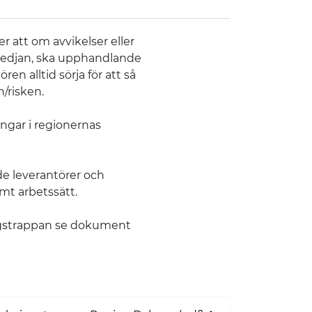
r att om avvikelser eller
n påverkan
skedjan, ska upphandlande
n alltid sörja för att så
/risken.
ingar i regionernas
åde leverantörer och
amt arbetssätt.
strappan se dokument​​​