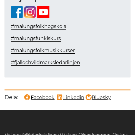
#malungsfolkhogskola
#malungsfunkiskurs
#malungsfolkmusikkurser
#fjallochvildmarksledarlinjen
Dela:
Facebook
Linkedin
Bluesky
Dela denna sida på
Dela denna sida på
Dela denna sida på
Malungs folkhögskola ligger i Malung-Sälens kommun. Skolans