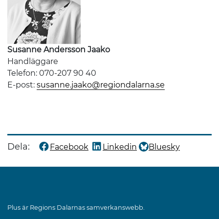
Susanne Andersson Jaako
Handläggare
Telefon: 070-207 90 40
E-post:
susanne.jaako@regiondalarna.se
Dela:
Facebook
Linkedin
Bluesky
Dela denna sida på
Dela denna sida på
Dela denna sida på
Plus är Regions Dalarnas samverkanswebb.