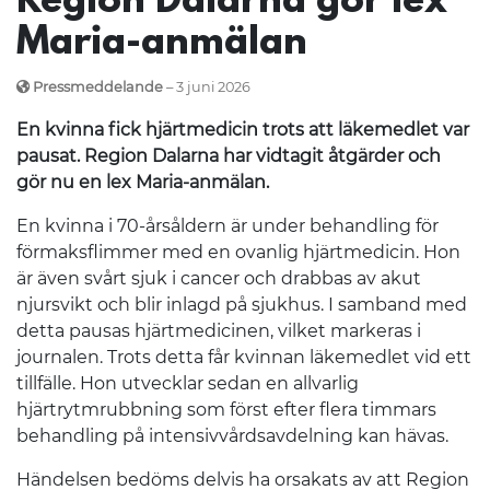
Region Dalarna gör lex
Maria-anmälan
Pressmeddelande
– 3 juni 2026
En kvinna fick hjärtmedicin trots att läkemedlet var
pausat. Region Dalarna har vidtagit åtgärder och
gör nu en lex Maria-anmälan.
En kvinna i 70-årsåldern är under behandling för
förmaksflimmer med en ovanlig hjärtmedicin. Hon
är även svårt sjuk i cancer och drabbas av akut
njursvikt och blir inlagd på sjukhus. I samband med
detta pausas hjärtmedicinen, vilket markeras i
journalen. Trots detta får kvinnan läkemedlet vid ett
tillfälle. Hon utvecklar sedan en allvarlig
hjärtrytmrubbning som först efter flera timmars
behandling på intensivvårdsavdelning kan hävas.
Händelsen bedöms delvis ha orsakats av att Region