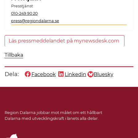
Presstjänst
010-249 90 20
press@regiondalarna.se
Läs pressmeddelandet på mynewsdesk.com
Tillbaka
Dela:
Facebook
Linkedin
Bluesky
Dela denna sida på
Dela denna sida på
Dela denna sida på
Region Dalarna jobbar mot målet om ett hållbart
Dalarna med utvecklingskraft i länets alla delar.