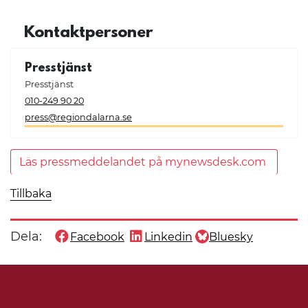
Kontaktpersoner
Presstjänst
Presstjänst
010-249 90 20
press@regiondalarna.se
Läs pressmeddelandet på mynewsdesk.com
Tillbaka
Dela:
Facebook
Linkedin
Bluesky
Dela denna sida på
Dela denna sida på
Dela denna sida på