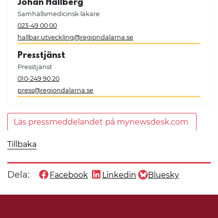
Johan Hallberg
Samhällsmedicinsk läkare
023-49 00 00
hallbar.utveckling@regiondalarna.se
Presstjänst
Presstjänst
010-249 90 20
press@regiondalarna.se
Läs pressmeddelandet på mynewsdesk.com
Tillbaka
Dela:
Facebook
Linkedin
Bluesky
Dela denna sida på
Dela denna sida på
Dela denna sida på