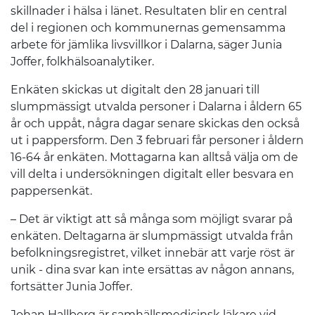
skillnader i hälsa i länet. Resultaten blir en central
del i regionen och kommunernas gemensamma
arbete för jämlika livsvillkor i Dalarna, säger Junia
Joffer, folkhälsoanalytiker.
Enkäten skickas ut digitalt den 28 januari till
slumpmässigt utvalda personer i Dalarna i åldern 65
år och uppåt, några dagar senare skickas den också
ut i pappersform. Den 3 februari får personer i åldern
16-64 år enkäten. Mottagarna kan alltså välja om de
vill delta i undersökningen digitalt eller besvara en
pappersenkät.
– Det är viktigt att så många som möjligt svarar på
enkäten. Deltagarna är slumpmässigt utvalda från
befolkningsregistret, vilket innebär att varje röst är
unik - dina svar kan inte ersättas av någon annans,
fortsätter Junia Joffer.
Johan Hallberg är samhällsmedicinsk läkare vid