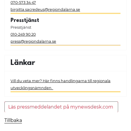
070-573 34 47
birgitta.sacredeus@regiondalarna.se
Presstjänst
Presstjänst
010-249 90 20
press@regiondalarna.se
Länkar
Vill du veta mer? Här finns handlingarna till regionala
utvecklingsnämnden.
Läs pressmeddelandet på mynewsdesk.com
Tillbaka