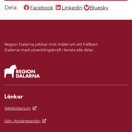
Dela:
Facebook
Linkedin
Bluesky
Dela denna sida på
Dela denna sida på
Dela denna sida på
Region Dalarna jobbar mot målet om ett hållbart
Dalarna med utvecklingskraft i länets alla delar.
Länkar
Webbdiarium
Sök i Anslagstavlan