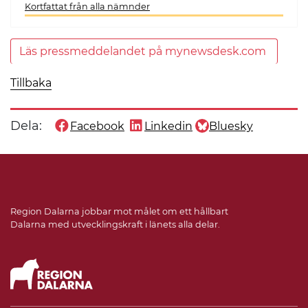
Kortfattat från alla nämnder
Läs pressmeddelandet på mynewsdesk.com
Tillbaka
Dela:
Facebook
Linkedin
Bluesky
Dela denna sida på
Dela denna sida på
Dela denna sida på
Region Dalarna jobbar mot målet om ett hållbart
Dalarna med utvecklingskraft i länets alla delar.