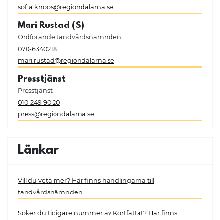
sofia.knoos@regiondalarna.se
Mari Rustad (S)
Ordförande tandvårdsnämnden
070-6340218
mari.rustad@regiondalarna.se
Presstjänst
Presstjänst
010-249 90 20
press@regiondalarna.se
Länkar
Vill du veta mer? Här finns handlingarna till
tandvårdsnämnden
Söker du tidigare nummer av Kortfattat? Här finns