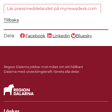
Läs pressmeddelandet på mynewsdesk.com
Tillbaka
Dela:
Facebook
Linkedin
Bluesky
Dela denna sida på
Dela denna sida på
Dela denna sida på
Region Dalarna jobbar mot målet om ett hållbart
Dalarna med utvecklingskraft i länets alla delar.
Länkar