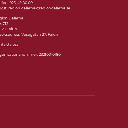
efon: 023-49 00 00
post:
region.dalarna@regiondalarna.se
gion Dalarna
x 712
1 29 Falun
söksadress: Vasagatan 27, Falun
ntakta oss
ganisationsnummer: 232100-0180