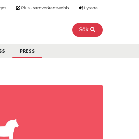
ges
Plus - samverkanswebb
Lyssna
Sök
SS
PRESS