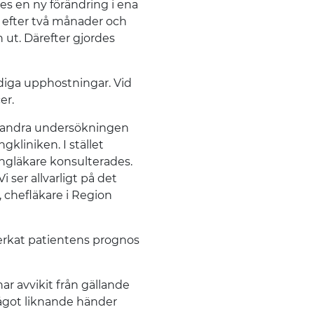
s en ny förändring i ena
efter två månader och
n ut. Därefter gjordes
odiga upphostningar. Vid
er.
n andra undersökningen
kliniken. I stället
ungläkare konsulterades.
i ser allvarligt på det
 chefläkare i Region
rkat patientens prognos
r avvikit från gällande
 något liknande händer