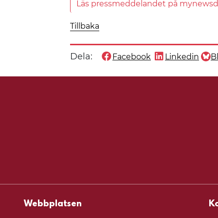
Läs pressmeddelandet på mynews
Tillbaka
Dela:
Facebook
Linkedin
B
Dela denna sida på
Dela denna sida
Dela
Webbplatsen
K