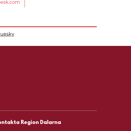
desk.com
luesky
 på
 denna sida på
ontakta Region Dalarna