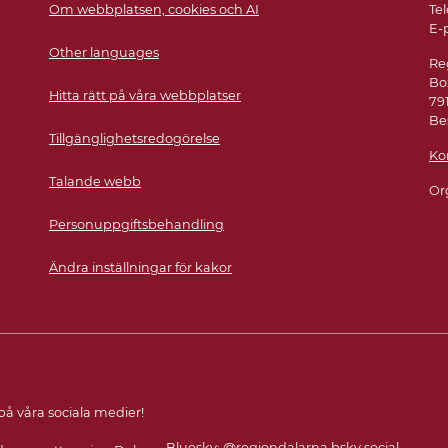
Om webbplatsen, cookies och AI
Tel
E-
Other languages
Re
Bo
Hitta rätt på våra webbplatser
79
Be
Tillgänglighetsredogörelse
Ko
Talande webb
Or
Personuppgiftsbehandling
Ändra inställningar för kakor
 på våra sociala medier!
Bluesky:
@regiondalarna.bsky.social