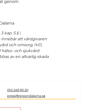
nnat genom
Dalarna
 kap. 5 § i
 innebär att vårdgivaren
r vård och omsorg, IVO,
hälso- och sjukvård
abbas av en allvarlig skada
010-249 90 20
press@regiondalarna.se