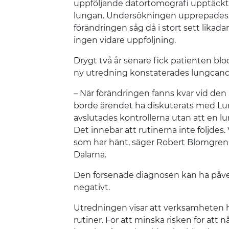
uppföljande datortomografi upptäckte
lungan. Undersökningen upprepades 
förändringen såg då i stort sett likada
ingen vidare uppföljning.
Drygt två år senare fick patienten bl
ny utredning konstaterades lungcanc
– När förändringen fanns kvar vid de
borde ärendet ha diskuterats med Lung
avslutades kontrollerna utan att en l
Det innebär att rutinerna inte följdes. V
som har hänt, säger Robert Blomgren,
Dalarna.
Den försenade diagnosen kan ha påve
negativt.
Utredningen visar att verksamheten ha
rutiner. För att minska risken för att