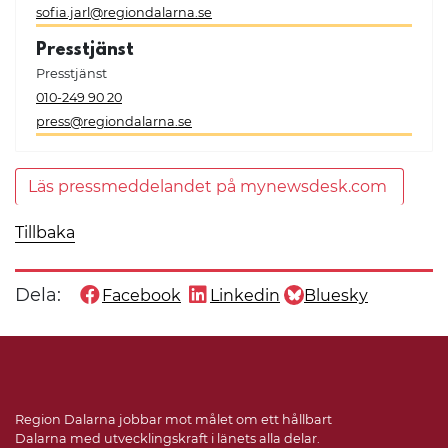
sofia.jarl@regiondalarna.se
Presstjänst
Presstjänst
010-249 90 20
press@regiondalarna.se
Läs pressmeddelandet på mynewsdesk.com
Tillbaka
Dela:
Facebook
Linkedin
Bluesky
Dela denna sida på
Dela denna sida på
Dela denna sida på
Region Dalarna jobbar mot målet om ett hållbart
Dalarna med utvecklingskraft i länets alla delar.