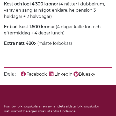
Kost och logi 4.300 kronor
(4 nätter i dubbelrum,
varav en säng är något enklare, helpension 3
heldagar + 2 halvdagar)
Enbart kost 1.600 kronor
(4 dagar kaffe för- och
eftermiddag + 4 dagar lunch)
Extra natt 480:-
(måste förbokas)
Dela:
Facebook
Linkedin
Bluesky
Dela denna sida på
Dela denna sida på
Dela denna sida på
Fornby folkhögskola är en av landets äldsta folkhögskolor
naturskönt belägen strax utanför Borlänge.