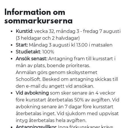
Information om
sommarkurserna
Kurstid
: vecka 32, måndag 3 - fredag 7 augusti
(3 heldagar och 2 halvdagar)
Start:
Måndag 3 augusti kl 13.00 i matsalen
Studietakt
: 100%
Ansök senast:
Antagning fram till kursstart i
mån av plats, boende prioriteras.
Anmälan görs genom skolsystemet
SchoolSoft. Besked om antagning skickas till
den e-mail du angett vid ansökan.
Vid avbokning
som sker senare än 4 veckor
före kursstart återbetalas 50% av avgiften. Vid
avbokning senare än 7 dagar före kursstart
återbetalas inget. Vid sjukdom med uppvisat
intyg återbetalas hela avgiften.
Antagningsvillkor
: Inga förkunskaper krävs.