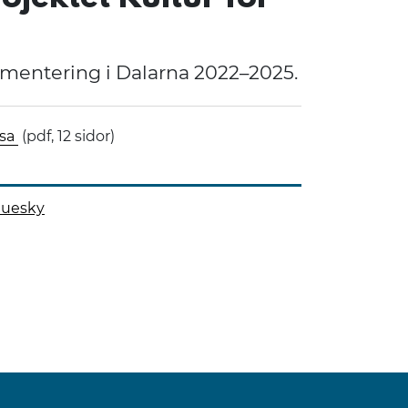
ementering i Dalarna 2022–2025.
lsa
(pdf, 12 sidor)
luesky
 på
 denna sida på