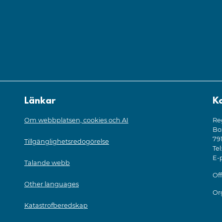
Länkar
K
Om webbplatsen, cookies och AI
Re
Bo
79
Tillgänglighetsredogörelse
Tel
E-
Talande webb
Off
Other languages
Or
Katastrofberedskap