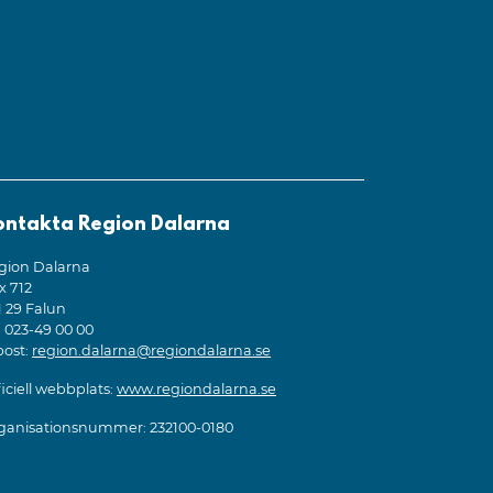
ontakta Region Dalarna
gion Dalarna
x 712
1 29 Falun
: 023-49 00 00
post:
region.dalarna@regiondalarna.se
iciell webbplats:
www.regiondalarna.se
ganisationsnummer: 232100-0180