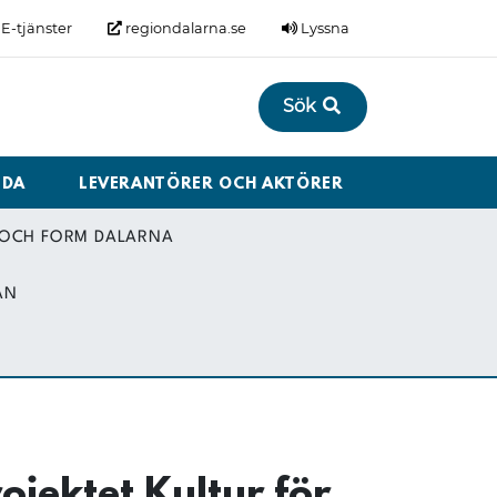
E-tjänster
regiondalarna.se
Lyssna
Sök
LDA
LEVERANTÖRER OCH AKTÖRER
 OCH FORM DALARNA
AN
ojektet Kultur för