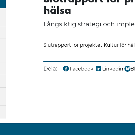
hälsa
Långsiktig strategi och impl
Slutrapport för projektet Kultur för hä
Dela:
Facebook
Linkedin
B
Dela denna sida på
Dela denna sida
Dela