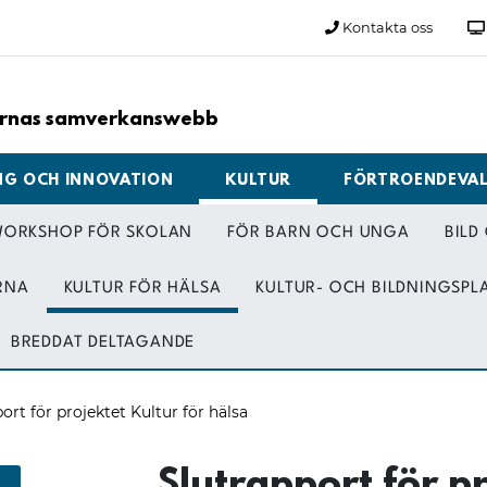
Kontakta oss
larnas samverkanswebb
NG OCH INNOVATION
KULTUR
FÖRTROENDEVA
 WORKSHOP FÖR SKOLAN
FÖR BARN OCH UNGA
BILD
RNA
KULTUR FÖR HÄLSA
KULTUR- OCH BILDNINGSPL
BREDDAT DELTAGANDE
ort för projektet Kultur för hälsa
Slutrapport för pr