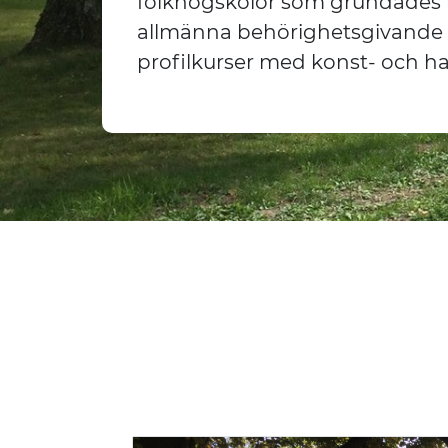
folkhögskolor som grundades r
allmänna behörighetsgivande 
profilkurser med konst- och ha