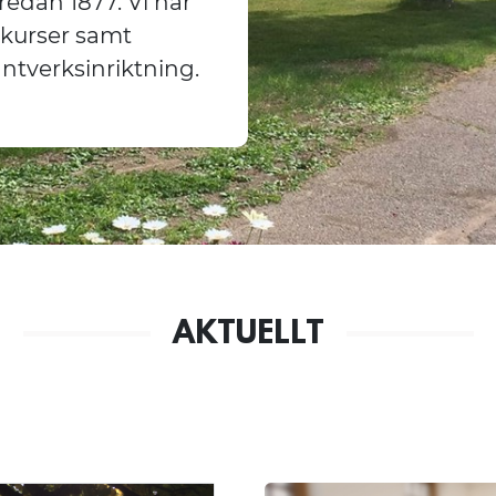
edan 1877. Vi har
kurser samt
ntverksinriktning.
AKTUELLT