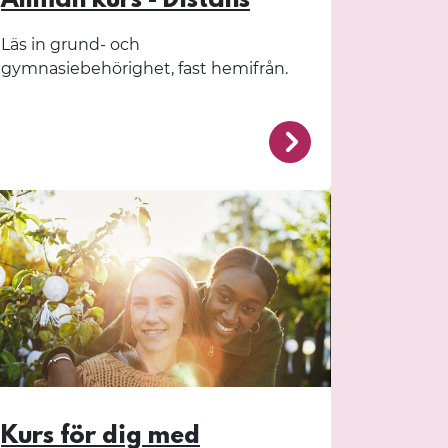
Allmän kurs - Distans
Läs in grund- och
gymnasiebehörighet, fast hemifrån.
urser/falun/
/fornby/kurser/di
Kurs för dig med