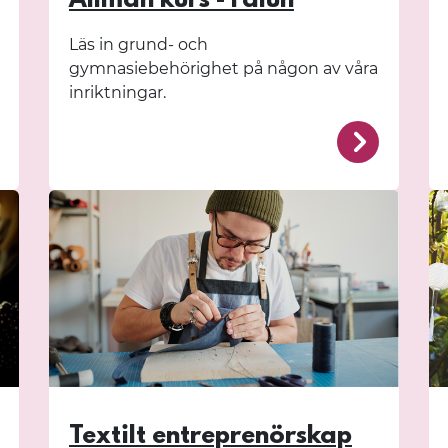
Allmän kurs - Falun
Läs in grund- och
gymnasiebehörighet på någon av våra
inriktningar.
/fornby/kurser/borlange/
/fornby/k
Textilt entreprenörskap