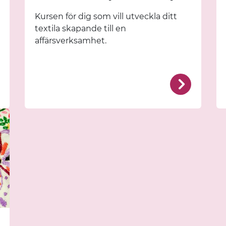
Kursen för dig som vill utveckla ditt
textila skapande till en
affärsverksamhet.
/fornby/kurser/konst-och-textila-kurser/konstkursen/
/fornby/