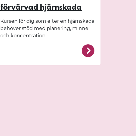
förvärvad hjärnskada
Kursen för dig som efter en hjärnskada
behöver stöd med planering, minne
och koncentration.
kurser/textila-distanskurser/textilt-entreprenorskap-ar-1/
/fornby/kurser/h