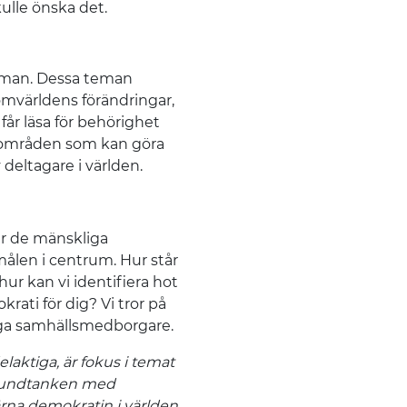
kulle önska det.
teman. Dessa teman
 omvärldens förändringar,
får läsa för behörighet
om områden som kan göra
 deltagare i världen.
år de mänskliga
målen i centrum. Hur står
hur kan vi identifiera hot
ati för dig? Vi tror på
tiga samhällsmedborgare.
elaktiga, är fokus i temat
grundtanken med
värna demokratin i världen.