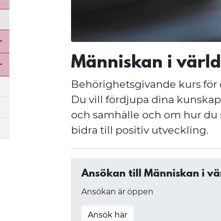
Stäng undermeny för Allmän kurs - Distans
Människan i värld
Öppna undermeny för Konst och textila kurser
Behörighetsgivande kurs för 
Öppna undermeny för Textila distanskurser
Du vill fördjupa dina kunska
och samhälle och om hur du 
bidra till positiv utveckling.
Ansökan till Människan i vä
Ansökan är öppen
Ansök här