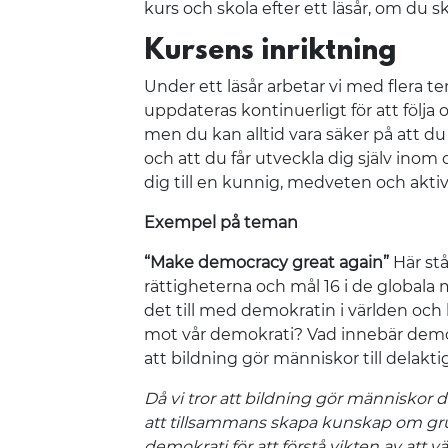
kurs och skola efter ett läsår, om du s
Kursens inriktning
Under ett läsår arbetar vi med flera 
uppdateras kontinuerligt för att följa
men du kan alltid vara säker på att du 
och att du får utveckla dig själv in
dig till en kunnig, medveten och aktiv
Exempel på teman
“Make democracy great again”
Här st
rättigheterna och mål 16 i de globala 
det till med demokratin i världen och 
mot vår demokrati? Vad innebär demokr
att bildning gör människor till delak
Då vi tror att bildning gör människor d
att tillsammans skapa kunskap om 
demokrati för att förstå vikten av att 