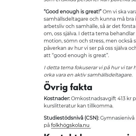
“Good enough is great!”
Om vi ska var
samhällsdeltagare och kunna må bra 
arbetsliv och samhälle, så är det förs
om, oss själva. I detta tema behandlar 
motion, sömn och stress, men också s
påverkan av hur vi ser på oss själva och 
att “good enough is great”.
I detta tema fokuserar vi på hur vi tar 
orka vara en aktiv samhällsdeltagare.
Övrig fakta
Kostnader:
Omkostnadsavgift 413 kr pe
kurslitteratur kan tillkomma.
Studiestödsnivå (CSN):
Gymnasienivå (
på
folkhögskola.nu