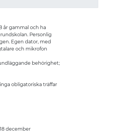
18 år gammal och ha
grundskolan. Personlig
ngen. Egen dator, med
gtalare och mikrofon
undläggande behörighet;
ga obligatoriska träffar
- 18 december