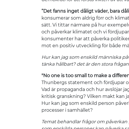
“Det fanns inget dåligt väder, bara dål
konsumerar som aldrig förr och klimatf
sätt. Vi tittar närmare på hur exempel
och påverkar klimatet och vi fördjupar
konsumenter har att påverka politiker
mot en positiv utveckling för både mä
Hur kan jag som enskild människa påver
tänka hållbart? det är den stora frågan
"No one is too small to make a differe
Thunbergs statement och fördjupar os
Vad är propaganda och hur avslöjar jag
kritisk granskning? Vilken makt kan 
Hur kan jag som enskild person påverk
processer i samhället?
Temat behandlar frågor om påverkan g
som enskilda personer kan påverka s