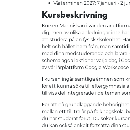
Vårterminen 2027: 7 januari - 2 ju
Kursbeskrivning
Kursen Människan i världen är utformad
dig, men av olika anledningar inte har
att studera på en fysisk skolenhet. Hä
helt och hållet hemifrån, men samtidi
med dina medstuderande och lärare, 
schemalagda lektioner varje dag i Go
av vår lärplattform Google Workspace 
I kursen ingår samtliga ämnen som kr
för att kunna söka till eftergymnasial
till viss del integrerade i de teman s
För att nå grundläggande behörighet
mellan ett till tre år på folkhögskola
du har studerat förut. Du söker kursen 
du kan också enkelt fortsätta dina st