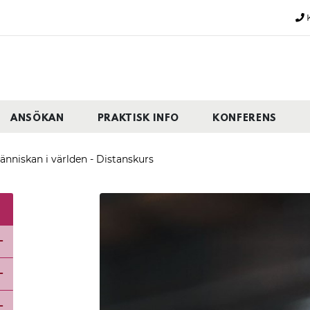
K
ANSÖKAN
PRAKTISK INFO
KONFERENS
änniskan i världen - Distanskurs
Öppna undermeny för Allmän kurs - Borlänge
Öppna undermeny för Allmän kurs - Falun