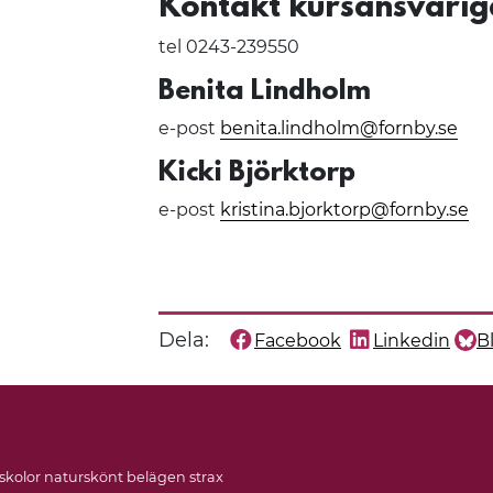
Kontakt kursansvarig
tel 0243-239550
Benita Lindholm
e-post
benita.lindholm@fornby.se
Kicki Björktorp
e-post
kristina.bjorktorp@fornby.se
Dela:
Facebook
Linkedin
B
Dela denna sida på
Dela denna sida
Dela
gskolor naturskönt belägen strax