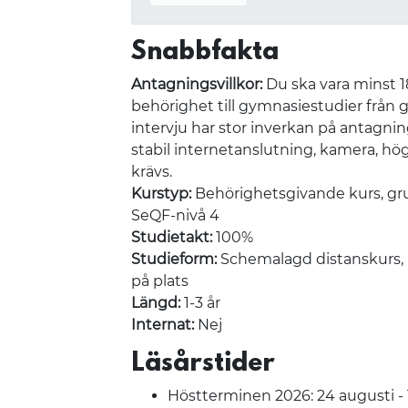
Snabbfakta
Antagningsvillkor:
Du ska vara minst 
behörighet till gymnasiestudier från 
intervju har stor inverkan på antagni
stabil internetanslutning, kamera, hö
krävs.
Kurstyp:
Behörighetsgivande kurs, gr
SeQF-nivå 4
Studietakt:
100%
Studieform:
Schemalagd distanskurs, in
på plats
Längd:
1-3 år
Internat:
Nej
Läsårstider
Höstterminen 2026: 24 augusti 