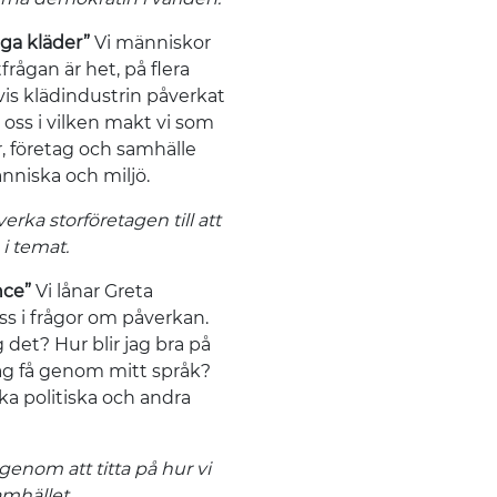
iga kläder”
Vi människor
rågan är het, på flera
vis klädindustrin påverkat
 oss i vilken makt vi som
, företag och samhälle
nniska och miljö.
ka storföretagen till att
 i temat.
nce”
Vi lånar Greta
s i frågor om påverkan.
 det? Hur blir jag bra på
jag få genom mitt språk?
a politiska och andra
enom att titta på hur vi
amhället.