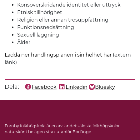
Könsöverskridande identitet eller uttryck
Etnisk tillhörighet
Religion eller annan trosuppfattning
Funktionsnedsättning
Sexuell läggning
Ålder
Ladda ner handlingsplanen i sin helhet här
(extern
länk)
Dela:
Facebook
Linkedin
Bluesky
Dela denna sida på
Dela denna sida på
Dela denna sida på
Fornby folkhögskola är en av landets äldsta folkhögskolor
naturskönt belägen strax utanför Borlänge.