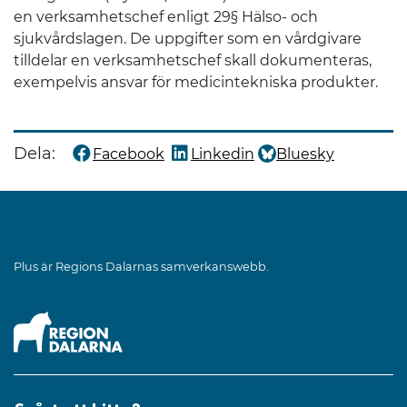
en verksamhetschef enligt 29§ Hälso- och
sjukvårdslagen. De uppgifter som en vårdgivare
tilldelar en verksamhetschef skall dokumenteras,
exempelvis ansvar för medicintekniska produkter.
Dela:
Facebook
Linkedin
Bluesky
Dela denna sida på
Dela denna sida på
Dela denna sida på
Plus är Regions Dalarnas samverkanswebb.