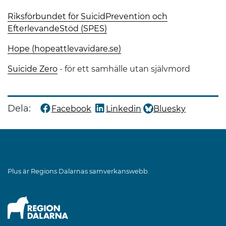
Riksförbundet för SuicidPrevention och
EfterlevandeStöd (SPES)
Hope (hopeattlevavidare.se)
Suicide Zero
- för ett samhälle utan självmord
Dela:
Facebook
Linkedin
Bluesky
Dela denna sida på
Dela denna sida på
Dela denna sida på
Plus är Regions Dalarnas samverkanswebb.