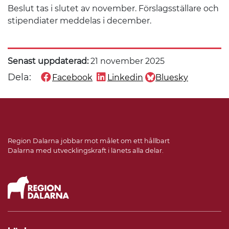
Beslut tas i slutet av november. Förslagsställare och
stipendiater meddelas i december.
Senast uppdaterad:
21 november 2025
Dela:
Facebook
Linkedin
Bluesky
Dela denna sida på
Dela denna sida på
Dela denna sida på
Region Dalarna jobbar mot målet om ett hållbart
Dalarna med utvecklingskraft i länets alla delar.