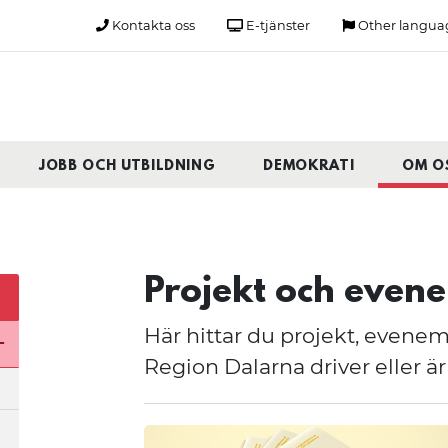
Kontakta oss
E-tjänster
Other langua
JOBB OCH UTBILDNING
DEMOKRATI
OM O
Projekt och eve
Här hittar du projekt, even
Region Dalarna driver eller är 
Öppna undermeny för Organisation