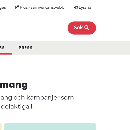
ges
Plus - samverkanswebb
Lyssna
Sök
SS
PRESS
nemang
emang och kampanjer som
delaktiga i.