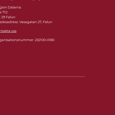
gion Dalarna
x 712
1 29 Falun
söksadress: Vasagatan 27, Falun
ntakta oss
ganisationsnummer: 232100-0180