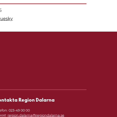
5
luesky
 på
 denna sida på
aler
ontakta Region Dalarna
efon: 023-49 00 00
post:
region.dalarna@regiondalarna.se