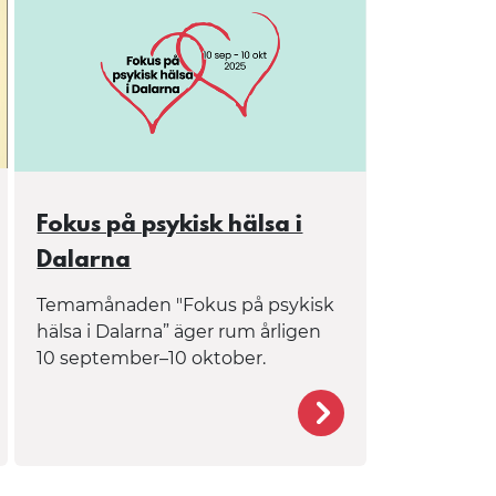
et
Fokus på psykisk hälsa i
Dalarna
rapporter
Temamånaden "Fokus på psykisk
hälsa i Dalarna” äger rum årligen
10 september–10 oktober.
fter
om-oss/projekt-och-evenemang/halsoalmanackan-2026/
/verksamhet/hals