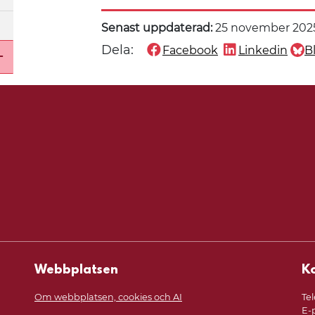
Senast uppdaterad:
25 november 202
Dela:
Facebook
Linkedin
B
Dela denna sida på
Dela denna sida
Dela
Öppna undermeny för Våra webbplatser och kan
Webbplatsen
K
Om webbplatsen, cookies och AI
Tel
E-