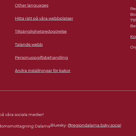
Other languages
Re
Bo
Hitta rätt på våra webbplatser
79
Be
Tillgänglighetsredogörelse
Ko
Talande webb
Or
Personuppgiftsbehandling
Ändra inställningar för kakor
 på våra sociala medier!
Bluesky:
@regiondalarna.bsky.social
omsmottagning Dalarna