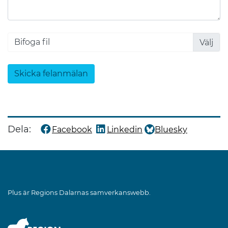
Bifoga fil
Skicka felanmälan
Dela:
Facebook
Linkedin
Bluesky
Dela denna sida på
Dela denna sida på
Dela denna sida på
Plus är Regions Dalarnas samverkanswebb.