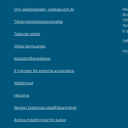
Om webbplatsen, cookies och AI
Re
Bo
79
Tillgänglighetsredogörelse
Tel
E-
Talande webb
Off
Other languages
Or
Katastrofberedskap
E-tjänster för externa användare
Webbmail
Heroma
Region Dalarnas visselblåsartjänst
Ändra inställningar för kakor