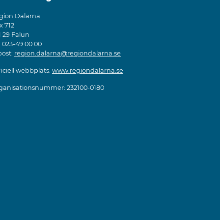
gion Dalarna
x 712
1 29 Falun
: 023-49 00 00
post:
region.dalarna@regiondalarna.se
iciell webbplats:
www.regiondalarna.se
ganisationsnummer: 232100-0180