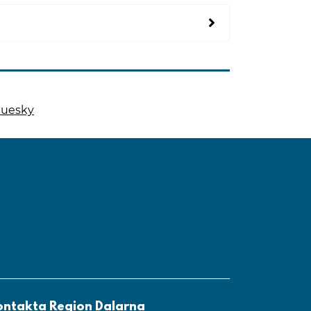
luesky
 på
 denna sida på
ontakta Region Dalarna