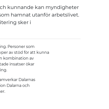
 och kunnande kan myndigheter
 som hamnat utanför arbetslivet.
ering sker i
ring. Personer som
yper av stöd för att kunna
. En kombination av
ktade insatser ökar
ing.
amverkar Dalarnas
on Dalarna och
er.