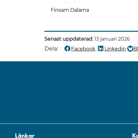
Finsam Dalarna
Senast uppdaterad:
13 januari 2026
Dela:
Facebook
Linkedin
B
Dela denna sida på
Dela denna sida
Dela
Länkar
K