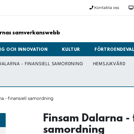
Kontakta oss
larnas samverkanswebb
NG OCH INNOVATION
KULTUR
FÖRTROENDEVA
DALARNA - FINANSIELL SAMORDNING
HEMSJUKVÅRD
a - finansiell samordning
Finsam Dalarna - f
samordning