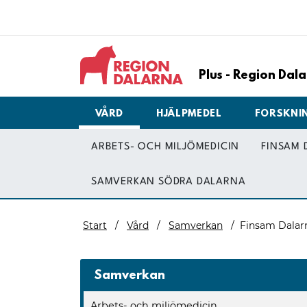
Plus - Region Da
VÅRD
HJÄLPMEDEL
FORSKNI
ARBETS- OCH MILJÖMEDICIN
FINSAM 
SAMVERKAN SÖDRA DALARNA
Start
Vård
Samverkan
Finsam Dalarn
Samverkan
Arbets- och miljömedicin