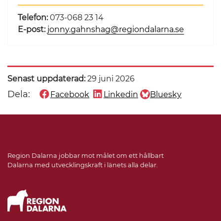
Telefon:
073-068 23 14
E-post:
jonny.gahnshag@regiondalarna.se
Senast uppdaterad:
29 juni 2026
Dela:
Facebook
Linkedin
Bluesky
Dela denna sida på
Dela denna sida på
Dela denna sida på
Region Dalarna jobbar mot målet om ett hållbart
Dalarna med utvecklingskraft i länets alla delar.