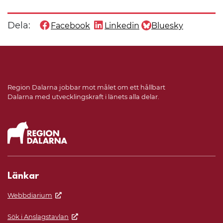
Dela:
Facebook
Linkedin
Bluesky
Dela denna sida på
Dela denna sida på
Dela denna sida på
Region Dalarna jobbar mot målet om ett hållbart
Dalarna med utvecklingskraft i länets alla delar.
Länkar
Webbdiarium
Sök i Anslagstavlan