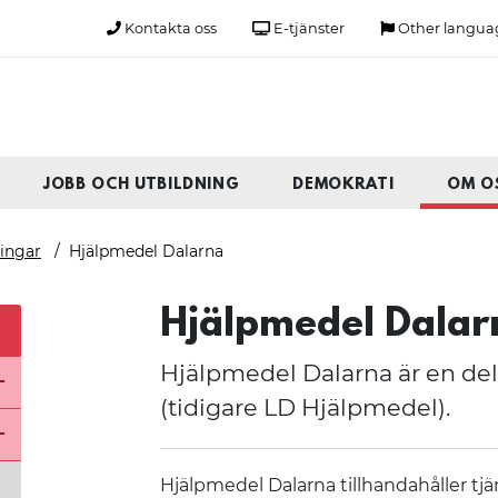
Kontakta oss
E-tjänster
Other langua
JOBB OCH UTBILDNING
DEMOKRATI
OM O
ningar
Hjälpmedel Dalarna
Hjälpmedel Dalar
Hjälpmedel Dalarna är en de
Stäng undermeny för Organisation
(tidigare LD Hjälpmedel).
Stäng undermeny för Förvaltningar
Hjälpmedel Dalarna tillhandahåller tjä