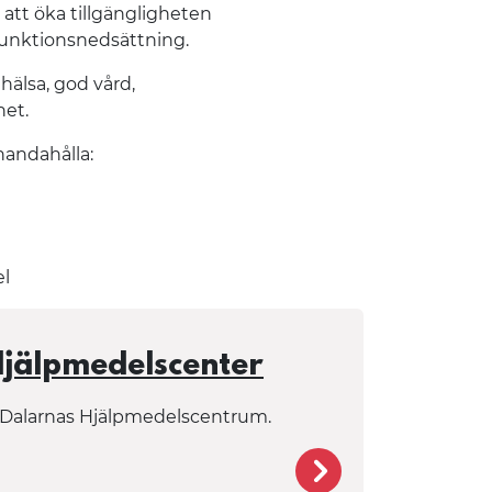
 att öka tillgängligheten
funktionsnedsättning.
tning
hälsa, god vård,
het.
lhandahålla:
el
Hjälpmedelscenter
ll Dalarnas Hjälpmedelscentrum.
ng
/plus/hjalpmedel