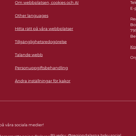
Om webbplatsen, cookies och AI
Tel
E-
Other languages
Re
Bo
Hitta rätt på våra webbplatser
79
Be
Tillgänglighetsredogörelse
Ko
Talande webb
Or
Personuppgiftsbehandling
Ändra inställningar för kakor
 på våra sociala medier!
Bluesky:
@regiondalarna.bsky.social