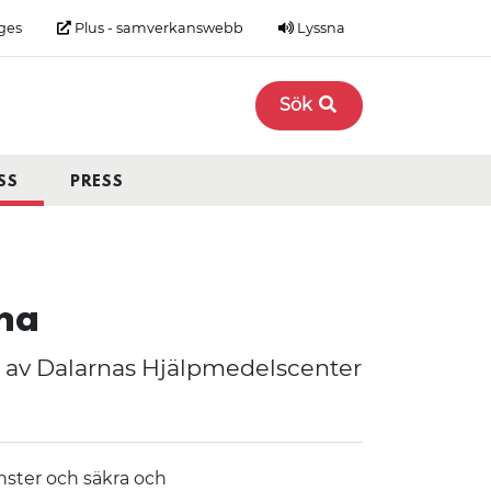
ges
Plus - samverkanswebb
Lyssna
Sök
SS
PRESS
na
l av Dalarnas Hjälpmedelscenter
nster och säkra och