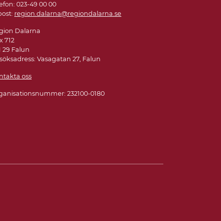
efon: 023-49 00 00
post:
region.dalarna@regiondalarna.se
gion Dalarna
x 712
1 29 Falun
söksadress: Vasagatan 27, Falun
ntakta oss
ganisationsnummer: 232100-0180