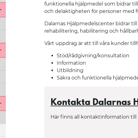
funktionella hjälpmedel som bidrar till
och delaktigheten för personer med 
Öppna undermeny för Hälso- och sjukvårdsförval
Dalarnas Hjälpmedelscenter bidrar till 
rehabilitering, habilitering och hållbar
Vårt uppdrag är att till våra kunder til
Stöd/rådgivning/konsultation
Information
Öppna undermeny för Patientnämndsförvaltning
Utbildning
Säkra och funktionella hjälpmed
Kontakta Dalarnas 
Här finns all kontaktinformation ti
Öppna undermeny för Regionstyrelsens förvaltni