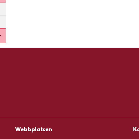
Öppna undermeny för Restauranger och caféer
Öppna undermeny för Våra webbplatser och kan
Webbplatsen
K