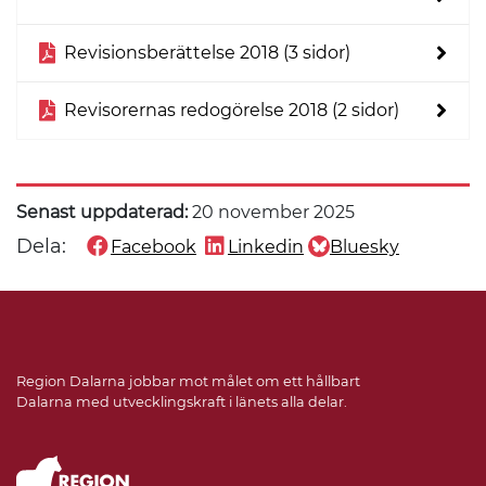
Revisionsberättelse 2018 (3 sidor)
Revisorernas redogörelse 2018 (2 sidor)
Senast uppdaterad:
20 november 2025
Dela:
Facebook
Linkedin
Bluesky
Dela denna sida på
Dela denna sida på
Dela denna sida på
Region Dalarna jobbar mot målet om ett hållbart
Dalarna med utvecklingskraft i länets alla delar.