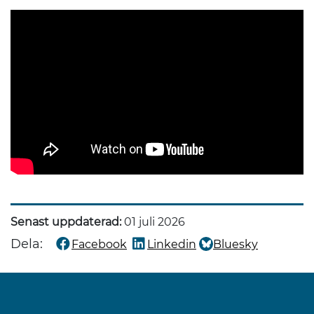
Senast uppdaterad:
01 juli 2026
Dela:
Facebook
Linkedin
Bluesky
Dela denna sida på
Dela denna sida på
Dela denna sida på