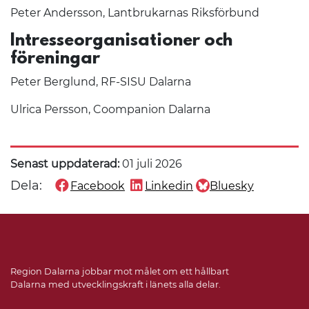
Peter Andersson, Lantbrukarnas Riksförbund
Intresseorganisa
tioner och
föreningar
Peter Berglund, RF-SISU Dalarna
Ulrica Persson, Coompanion Dalarna
Senast uppdaterad:
01 juli 2026
Dela:
Facebook
Linkedin
Bluesky
Dela denna sida på
Dela denna sida på
Dela denna sida på
Region Dalarna jobbar mot målet om ett hållbart
Dalarna med utvecklingskraft i länets alla delar.