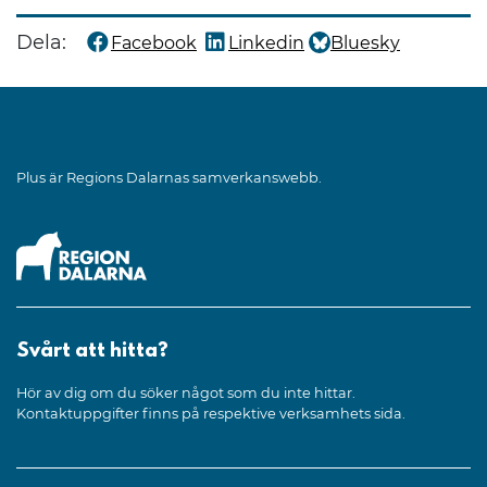
Dela:
Facebook
Linkedin
Bluesky
Dela denna sida på
Dela denna sida på
Dela denna sida på
Plus är Regions Dalarnas samverkanswebb.
Svårt att hitta?
Hör av dig om du söker något som du inte hittar.
Kontaktuppgifter finns på respektive verksamhets sida.