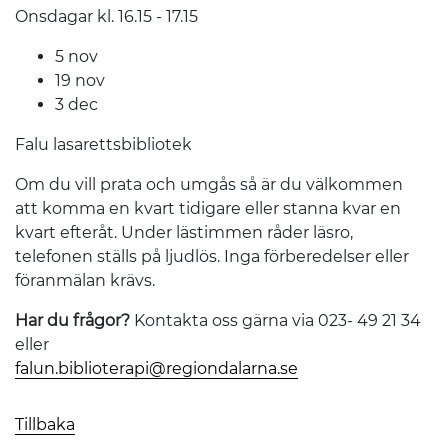
Onsdagar kl. 16.15 - 17.15
5 nov
19 nov
3 dec
Falu lasarettsbibliotek
Om du vill prata och umgås så är du välkommen
att komma en kvart tidigare eller stanna kvar en
kvart efteråt. Under lästimmen råder läsro,
telefonen ställs på ljudlös. Inga förberedelser eller
föranmälan krävs.
Har du frågor?
Kontakta oss gärna via 023- 49 21 34
eller
falun.biblioterapi@regiondalarna.se
Tillbaka