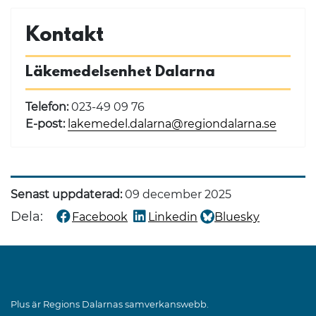
Kontakt
Läkemedelsenhet Dalarna
Telefon:
023-49 09 76
E-post:
lakemedel.dalarna@regiondalarna.se
Senast uppdaterad:
09 december 2025
Dela:
Facebook
Linkedin
Bluesky
Dela denna sida på
Dela denna sida på
Dela denna sida på
Plus är Regions Dalarnas samverkanswebb.