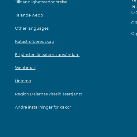
79
Tillgänglighetsredogörelse
Tel
E-
Talande webb
Off
Other languages
Or
Katastrofberedskap
E-tjänster för externa användare
Webbmail
Heroma
Region Dalarnas visselblåsartjänst
Ändra inställningar för kakor