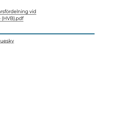
sfördelning vid
 för samverkan
 (HVB).pdf
överenskommelser (RÖK)
luesky
 på
 denna sida på