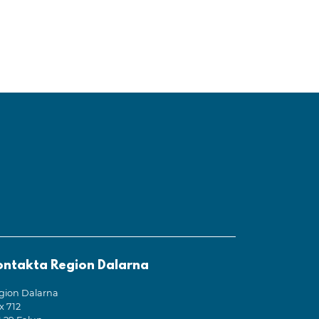
 - SIP
 utbildning
ontakta Region Dalarna
gion Dalarna
x 712