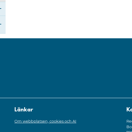
Öppna undermeny för Samordnad individuell plan
Öppna undermeny för Regionala stödverktyg och
Länkar
K
Om webbplatsen, cookies och AI
Re
Bo