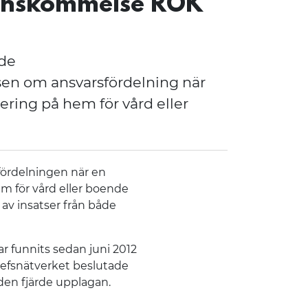
enskommelse RÖK
g (CVU)
nde
n om ansvarsfördelning när
ing på hem för vård eller
 hälsa
fördelningen när en
 för vård eller boende
av insatser från både
 funnits sedan juni 2012
chefsnätverket beslutade
den fjärde upplagan.
ans- och stödstruktur (RSS)?