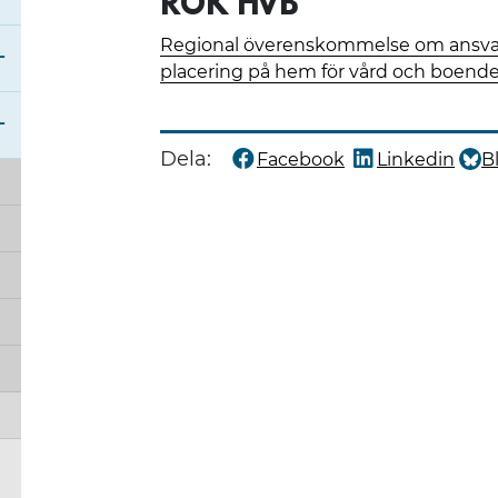
RÖK HVB
Regional överenskommelse om ansvar
Öppna undermeny för RSS samverkansstruktur
Stäng undermeny för Regionala styrdokument
placering på hem för vård och boende
Stäng undermeny för Regionala samverkans- 
Dela:
Facebook
Linkedin
B
Dela denna sida på
Dela denna sida
Dela