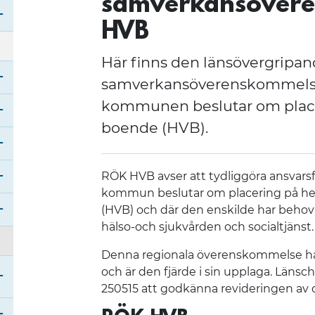
samverkansöver
HVB
Öppna undermeny för Centrum för vårdutbildnin
Här finns den länsövergripa
samverkansöverenskommelse
kommunen beslutar om placer
Öppna undermeny för God och nära vård
boende (HVB).
Öppna undermeny för Hälsofrämjande och jämlik
Öppna undermeny för Kunskapsstyrning
RÖK HVB avser att tydliggöra ansvars
kommun beslutar om placering på hem
Öppna undermeny för Psykisk hälsa
(HVB) och där den enskilde har behov 
Stäng undermeny för RSS Dalarna
hälso-och sjukvården och socialtjänst.
Denna regionala överenskommelse har
och är den fjärde i sin upplaga. Läns
250515 att godkänna revideringen av 
Öppna undermeny för Vad är en regional samverk