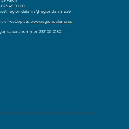
1 29 Falun
: 023-49 00 00
post:
region.dalarna@regiondalarna.se
iciell webbplats:
www.regiondalarna.se
ganisationsnummer: 232100-0180