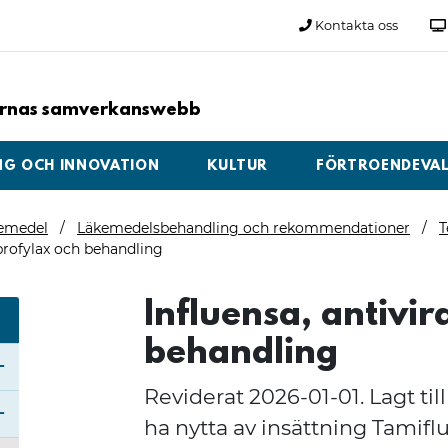
Kontakta oss
larnas samverkanswebb
NG OCH INNOVATION
KULTUR
FÖRTROENDEVA
emedel
Läkemedelsbehandling och rekommendationer
T
 profylax och behandling
Influensa, antivir
behandling
Reviderat 2026-01-01. Lagt til
Öppna undermeny för Cosmic Link
Stäng undermeny för Vård och behandling
ha nytta av insättning Tamiflu