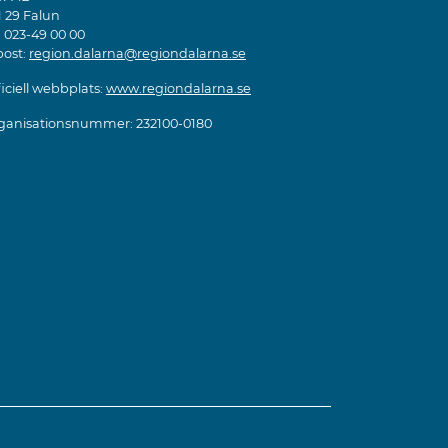
1 29 Falun
: 023-49 00 00
post:
region.dalarna@regiondalarna.se
iciell webbplats:
www.regiondalarna.se
ganisationsnummer: 232100-0180