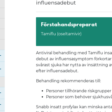
influensadebut
Förstahandspreparat
Tamiflu (oseltamivir)
Antiviral behandling med Tamiflu ins
debut av influensasymptom förkortar
svårast sjuka har nytta av insättning a
Öppna undermeny för Bild- och funktionsmedicin
efter influensadebut.
Öppna undermeny för En väg in – för barn och un
Behandling rekommenderas till:
Personer tillhörande riskgrupper
Personer som behöver sjukhusvård 
Öppna undermeny för Fysioterapi
Snabb insatt profylax kan minska ant