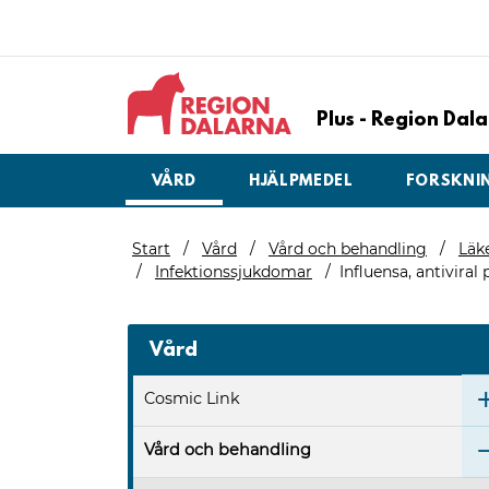
Plus - Region Da
VÅRD
HJÄLPMEDEL
FORSKNI
Start
Vård
Vård och behandling
Läk
Infektionssjukdomar
Influensa, antiviral
Vård
Cosmic Link
Vård och behandling