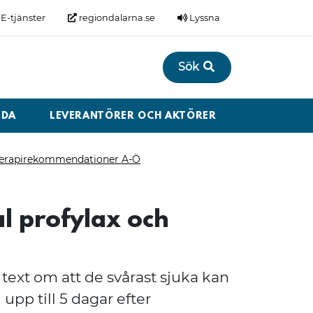
E-tjänster
regiondalarna.se
Lyssna
Sök
LDA
LEVERANTÖRER OCH AKTÖRER
erapirekommendationer A-Ö
al profylax och
l text om att de svårast sjuka kan
 upp till 5 dagar efter