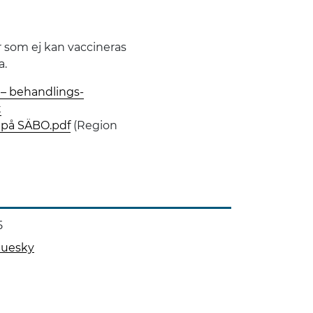
er som ej kan vaccineras
fysioterapeuter & läkare
a.
– behandlings‌‌­
t
a på SÄBO.pdf
(Region
n
5
luesky
D)
 på
 denna sida på