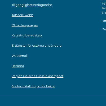
79
Tillgänglighetsredogörelse
Tel
E-
Talande webb
Off
Other languages
Or
Katastrofberedskap
E-tjänster för externa användare
Webbmail
Heroma
Region Dalarnas visselblåsartjänst
Ändra inställningar för kakor