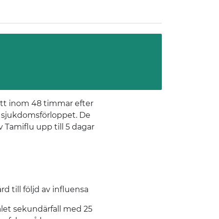
att inom 48 timmar efter
 sjukdomsförloppet. De
v Tamiflu upp till 5 dagar
ga med psykisk ohälsa i Region Dalarna
till följd av influensa
alet sekundärfall med 25