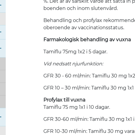
%. Det är av särskilt värde att sätta 
Öppna undermeny för Försäkringsmedicin
boenden och inom slutenvård.
Öppna undermeny för Laboratoriemedicin
Behandling och profylax rekommendera
oberoende av vaccinationsstatus.
Stäng undermeny för Läkemedel
Farmakologisk behandling av vuxna
Stäng undermeny för Läkemedelsbehandling 
Tamiflu 75mg 1x2 i 5 dagar.
Vid nedsatt njurfunktion:
GFR 30 - 60 ml/min: Tamiflu 30 mg 1x2 
GFR 10 – 30 ml/min: Tamiflu 30 mg 1x1 i
Profylax till vuxna
Tamiflu 75 mg 1x1 i 10 dagar.
GFR 30-60 ml/min: Tamiflu 30 mg 1x1 i
Öppna undermeny för Praktiskt om förskrivning 
GFR 10-30 ml/min: Tamiflu 30 mg vara