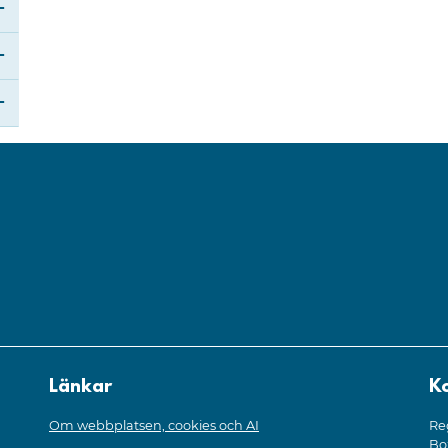
Öppna undermeny för Vårdval Dalarna
Öppna undermeny för Utveckling och utbildning
Öppna undermeny för Samverkan
Öppna undermeny för Tjänster
Länkar
K
Om webbplatsen, cookies och AI
Re
Bo