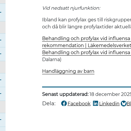
Vid nedsatt njurfunktion:
Ibland kan profylax ges till riskgrupp
Öppna undermeny för Nationella taxan - privata 
och då blir längre profylaxtider aktuell
Behandling och profylax vid influensa 
rekommendation | Läkemedelsverke
Behandling och profylax vid influens
Öppna undermeny för Sjukhusbibliotek i Dalarna
Dalarna)
Öppna undermeny för Smittskydd och vårdhygie
Handläggning av barn
Öppna undermeny för Tandvård
Senast uppdaterad:
18 december 202
Dela:
Facebook
Linkedin
B
Öppna undermeny för Traumacenter Dalarna (TC
Dela denna sida på
Dela denna sida
Dela