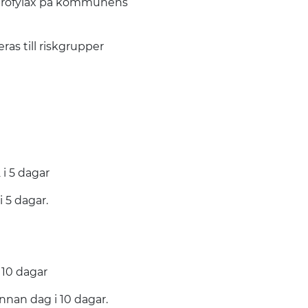
in profylax på kommunens
s till riskgrupper
och rekommendationer
i 5 dagar
 5 dagar.
 10 dagar
och hantering
nnan dag i 10 dagar.