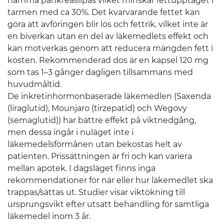
hämma pankreaslipas vilket minskar fettupptaget i
tarmen med ca 30%. Det kvarvarande fettet kan
göra att avföringen blir lös och fettrik, vilket inte är
en biverkan utan en del av läkemedlets effekt och
kan motverkas genom att reducera mängden fett i
kosten. Rekommenderad dos är en kapsel 120 mg
som tas 1–3 gånger dagligen tillsammans med
huvudmåltid.
De inkretinhormonbaserade läkemedlen (Saxenda
(liraglutid), Mounjaro (tirzepatid) och Wegovy
(semaglutid)) har bättre effekt på viktnedgång,
men dessa ingår i nuläget inte i
läkemedelsförmånen utan bekostas helt av
patienten. Prissättningen är fri och kan variera
mellan apotek. I dagsläget finns inga
rekommendationer för när eller hur läkemedlet ska
trappas/sättas ut. Studier visar viktökning till
ursprungsvikt efter utsatt behandling för samtliga
läkemedel inom 3 år.