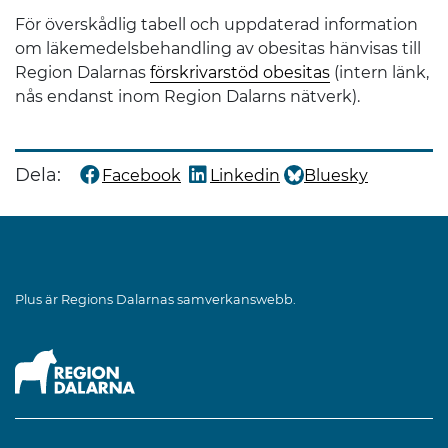
För överskådlig tabell och uppdaterad information
om läkemedelsbehandling av obesitas hänvisas till
Region Dalarnas
förskrivarstöd obesitas
(intern länk,
nås endanst inom Region Dalarns nätverk).
Dela:
Facebook
Linkedin
Bluesky
Dela denna sida på
Dela denna sida på
Dela denna sida på
Plus är Regions Dalarnas samverkanswebb.