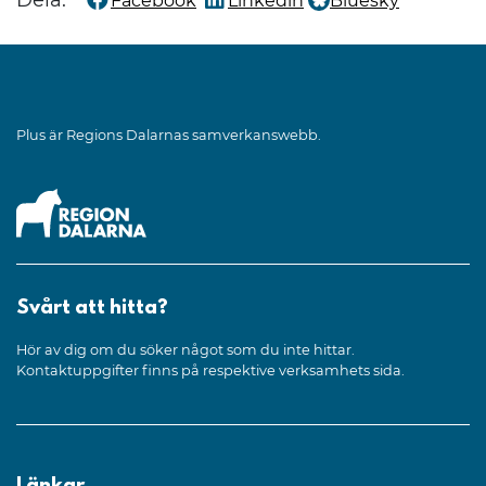
Facebook
Linkedin
Bluesky
Dela denna sida på
Dela denna sida på
Dela denna sida på
Plus är Regions Dalarnas samverkanswebb.
Svårt att hitta?
Hör av dig om du söker något som du inte hittar.
Kontaktuppgifter finns på respektive verksamhets sida.