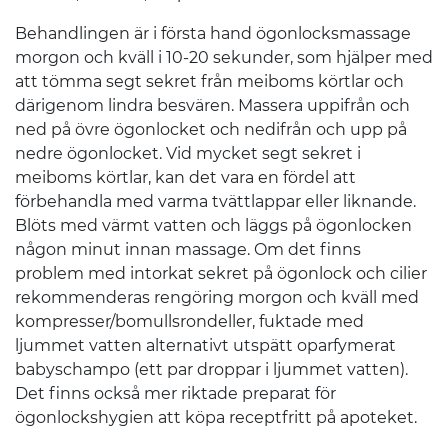
Behandlingen är i första hand ögonlocksmassage
morgon och kväll i 10-20 sekunder, som hjälper med
att tömma segt sekret från meiboms körtlar och
därigenom lindra besvären. Massera uppifrån och
ned på övre ögonlocket och nedifrån och upp på
nedre ögonlocket. Vid mycket segt sekret i
meiboms körtlar, kan det vara en fördel att
förbehandla med varma tvättlappar eller liknande.
Blöts med värmt vatten och läggs på ögonlocken
någon minut innan massage. Om det finns
problem med intorkat sekret på ögonlock och cilier
rekommenderas rengöring morgon och kväll med
kompresser/bomullsrondeller, fuktade med
ljummet vatten alternativt utspätt oparfymerat
babyschampo (ett par droppar i ljummet vatten).
Det finns också mer riktade preparat för
ögonlockshygien att köpa receptfritt på apoteket.