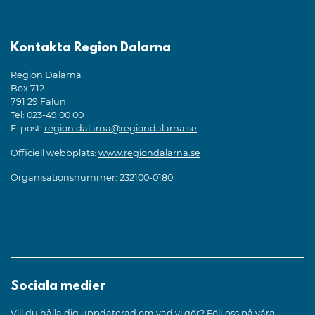
Kontakta Region Dalarna
Region Dalarna
Box 712
791 29 Falun
Tel: 023-49 00 00
E-post:
region.dalarna@regiondalarna.se
Officiell webbplats:
www.regiondalarna.se
Organisationsnummer: 232100-0180
Sociala medier
Vill du hålla dig uppdaterad om vad vi gör? Följ oss på våra