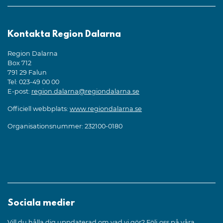
Kontakta Region Dalarna
Region Dalarna
Box 712
791 29 Falun
Tel: 023-49 00 00
E-post:
region.dalarna@regiondalarna.se
Officiell webbplats:
www.regiondalarna.se
Organisationsnummer: 232100-0180
Sociala medier
Vill du hålla dig uppdaterad om vad vi gör? Följ oss på våra