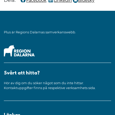
Dela:
Facebook
Linkedin
Bluesky
Dela denna sida på
Dela denna sida på
Dela denna sida på
Plus är Regions Dalarnas samverkanswebb.
Svårt att hitta?
Hör av dig om du söker något som du inte hittar.
Kontaktuppgifter finns på respektive verksamhets sida.