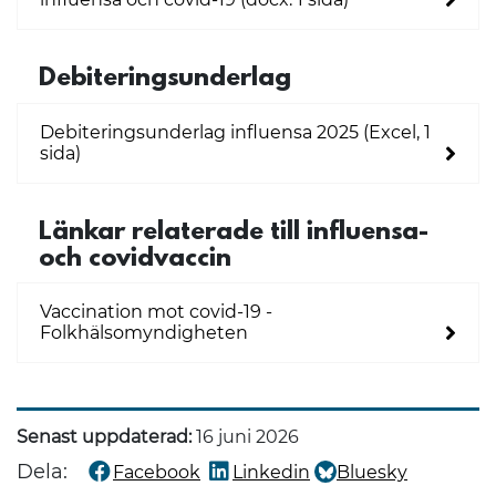
Debiteringsunderlag
Debiteringsunderlag influensa 2025 (Excel, 1
sida)
Länkar relaterade till influensa-
och covidvaccin
Vaccination mot covid-19 -
Folkhälsomyndigheten
Senast uppdaterad:
16 juni 2026
Dela:
Facebook
Linkedin
Bluesky
Dela denna sida på
Dela denna sida på
Dela denna sida på